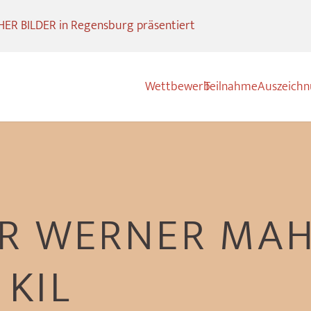
R BILDER in Regensburg präsentiert
Wettbewerb
Teilnahme
Auszeich
R WERNER MAH
KIL