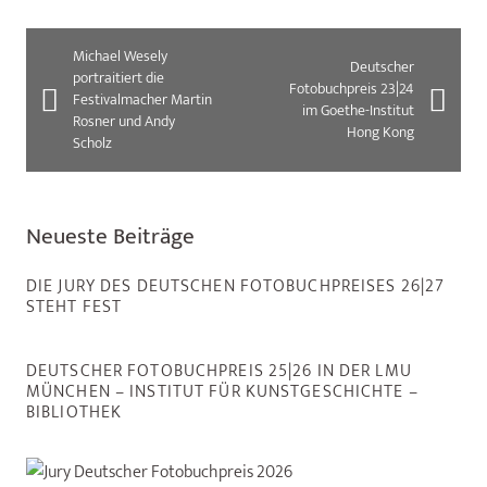
Michael Wesely
Deutscher
portraitiert die
Fotobuchpreis 23|24
Festivalmacher Martin
im Goethe-Institut
Rosner und Andy
Hong Kong
Scholz
Neueste Beiträge
DIE JURY DES DEUTSCHEN FOTOBUCHPREISES 26|27
STEHT FEST
DEUTSCHER FOTOBUCHPREIS 25|26 IN DER LMU
MÜNCHEN – INSTITUT FÜR KUNSTGESCHICHTE –
BIBLIOTHEK