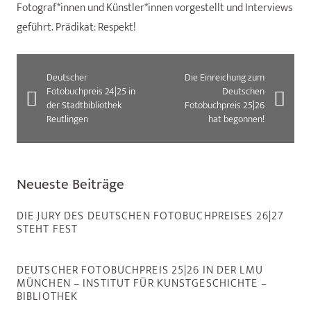
Fotograf*innen und Künstler*innen vorgestellt und Interviews
geführt. Prädikat: Respekt!
Deutscher
Die Einreichung zum
Fotobuchpreis 24|25 in
Deutschen
der Stadtbibliothek
Fotobuchpreis 25|26
Reutlingen
hat begonnen!
Neueste Beiträge
DIE JURY DES DEUTSCHEN FOTOBUCHPREISES 26|27
STEHT FEST
DEUTSCHER FOTOBUCHPREIS 25|26 IN DER LMU
MÜNCHEN – INSTITUT FÜR KUNSTGESCHICHTE –
BIBLIOTHEK