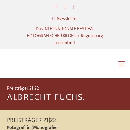
Newsletter
Das INTERNATIONALE FESTIVAL
FOTOGRAFISCHER BILDER in Regensburg
präsentiert
Preisträger 21|22
ALBRECHT FUCHS.
PREISTRÄGER 21|22
Fotograf*in (Monografie)