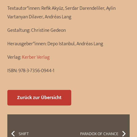
Textautor*innen:
Refik Akyüz, Serdar Darendeliler, Aylin
Vartanyan Dilaver, Andréas Lang
Gestaltung:
Christine Gedeon
Herausgeber*innen:
Depo Istanbul, Andréas Lang
Verlag:
Kerber Verlag
ISBN:
978-3-7356-0944-1
Zurück zur Übersicht
SHIFT
PARADOX OF CHANCE