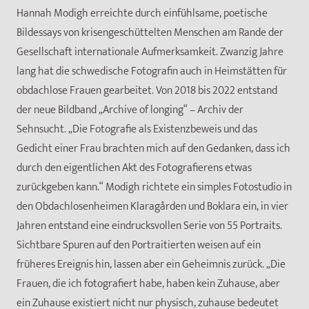
Hannah Modigh erreichte durch einfühlsame, poetische
Bildessays von krisengeschüttelten Menschen am Rande der
Gesellschaft internationale Aufmerksamkeit. Zwanzig Jahre
lang hat die schwedische Fotografin auch in Heimstätten für
obdachlose Frauen gearbeitet. Von 2018 bis 2022 entstand
der neue Bildband „Archive of longing“ – Archiv der
Sehnsucht. „Die Fotografie als Existenzbeweis und das
Gedicht einer Frau brachten mich auf den Gedanken, dass ich
durch den eigentlichen Akt des Fotografierens etwas
zurückgeben kann.“ Modigh richtete ein simples Fotostudio in
den Obdachlosenheimen Klaragården und Boklara ein, in vier
Jahren entstand eine eindrucksvollen Serie von 55 Portraits.
Sichtbare Spuren auf den Portraitierten weisen auf ein
früheres Ereignis hin, lassen aber ein Geheimnis zurück. „Die
Frauen, die ich fotografiert habe, haben kein Zuhause, aber
ein Zuhause existiert nicht nur physisch, zuhause bedeutet