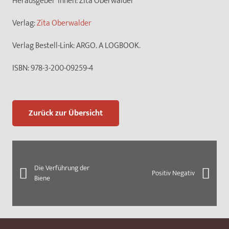
Herausgeber*innen:
Zita Oberwalder
Verlag:
Zita Oberwalder
Verlag Bestell-Link:
ARGO. A LOGBOOK.
ISBN:
978-3-200-09259-4
Zurück zur Übersicht
Die Verführung der
Positiv Negativ
Biene