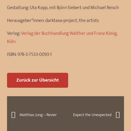
Gestaltung:
Uta Kopp, mit Björn Siebert und Michael Reisch
Herausgeber*innen:
darktaxa-project, the artists
Verlag:
Verlag der Buchhandlung Walther und Franz König,
Köln
ISBN:
978-3-7533-0093-1
Zurück zur Übersicht
Matthias Jung – Revier
Expect the Unexpected