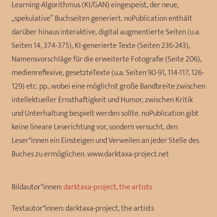
Learning-Algorithmus (KI/GAN) eingespeist, der neue,
„spekulative“ Buchseiten generiert. noPublication enthält
darüber hinaus interaktive, digital augmentierte Seiten (u.a.
Seiten 14, 374-375), KI-generierte Texte (Seiten 236-243),
Namensvorschläge für die erweiterte Fotografie (Seite 206),
medienreflexive, gesetzteTexte (u.a. Seiten 90-91, 114-117, 126-
129) etc. pp., wobei eine möglichst große Bandbreite zwischen
intellektueller Ernsthaftigkeit und Humor, zwischen Kritik
und Unterhaltung bespielt werden sollte. noPublication gibt
keine lineare Leserichtung vor, sondern versucht, den
Leser*innen ein Einsteigen und Verweilen an jeder Stelle des
Buches zu ermöglichen. www.darktaxa-project.net
Bildautor*innen:
darktaxa-project, the artists
Textautor*innen:
darktaxa-project, the artists