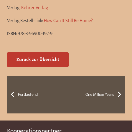
Verlag:
Kehrer Verlag
Verlag Bestell-Link:
How Can It Still Be Home?
ISBN:
978-3-96900-192-9
Zurück zur Übersicht
Fortlaufend
One Million Years
Kooperationspartner