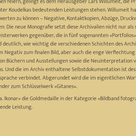
en feiern, gelingt es dem Herausgeber Lars Willumeit, die Pro
nter Koudelkas bedeutenden Leistungen stehen. Willumeit hat
werten zu können – Negative, Kontaktkopien, Abzüge, Druckv
: Die neue Monografie setzt diese Archivalien nicht nur als s
Meisterwerken gegenüber, die in fünf sogenannten «Portfolios
deutlich, wie wichtig die verschiedenen Schichten des Archi
vom Negativ zum finalen Bild, aber auch die enge Verflechtu
 von Büchern und Ausstellungen sowie die Neuinterpretation v
 Und die im Archiv enthaltene Selbstdokumentation ist desha
dsprache verbindet. Abgerundet wird die im eigentlichen Wor
ander zum Schlüsselwerk «Gitanes».
a. Ikonar» die Goldmedaille in der Kategorie «Bildband fotog
gende Leistung.