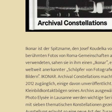
Ikonar ist der Spitzname, den Josef Koudelka vo
berühmten Fotos von Roma-Gemeinschaften als 
verwendeten, sahen sie in ihm einen „Ikonar”, 
weltweit anerkannter „Schöpfer von Fotografi
Bildern”. IKONAR. Archival Constellations macht
2012 zugänglich, einige davon unveröffentlich
Kleinbildkontaktbögen seines Archivs ausgewäh
Photo Elysée in Lausanne werden wichtige Se
mit sieben thematischen Konstellationen gezeigt
Ausstellung erlaubt so eine neue Art der Zus