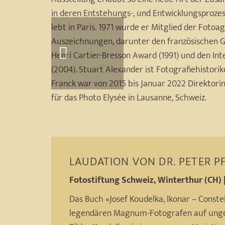
in deren Entstehungs-, und Entwicklungsprozess
lebt in Paris. 1971 wurde er Mitglied der Foto
Auszeichnungen, darunter den französischen Gr
Henri Cartier-Bresson Award (1991) und den Int
(2004). Stuart Alexander ist Fotografiehistorik
Franck war von 2015 bis Januar 2022 Direktorin
für das Photo Elysée in Lausanne, Schweiz.
LAUDATION VON
DR. PETER 
Fotostiftung Schweiz, Winterthur (CH) 
Das Buch «Josef Koudelka, Ikonar – Constel
legendären Magnum-Fotografen auf ungew