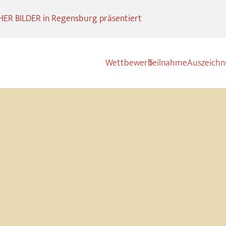
R BILDER in Regensburg präsentiert
Wettbewerb
Teilnahme
Auszeich