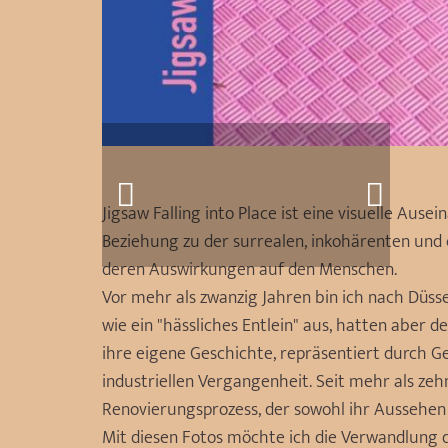
Jigsaw Falling into Place ist eine visuelle Au
Beziehung zu der surrealen, inkohärenten und
deren Auswirkungen auf den Menschen.
Vor mehr als zwanzig Jahren bin ich nach Düsse
wie ein "hässliches Entlein" aus, hatten aber
ihre eigene Geschichte, repräsentiert durch G
industriellen Vergangenheit. Seit mehr als zeh
Renovierungsprozess, der sowohl ihr Aussehen 
Mit diesen Fotos möchte ich die Verwandlung d