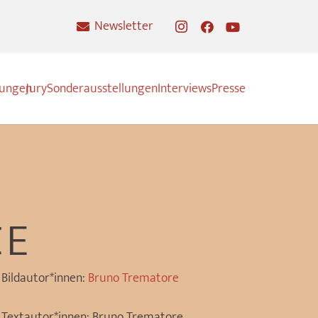
Newsletter
nungen
Jury
Sonderausstellungen
Interviews
Presse
CE
Bildautor*innen:
Bruno Trematore
Textautor*innen:
Bruno Trematore