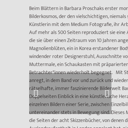
Beim Blättern in Barbara Proschaks erster mono
Bilderkosmos, der den vielschichtigen, niemal
Künstlerin mit dem Medium Fotografie, ihr Arb
Auf mehr als 500 Seiten reproduziert sie eine
die sie über einen Zeitraum von 10 Jahren ang
Magnolienblüten, ein in Korea erstandener Bod
windender roter Designerstuhl, Ausschnitte 
Muttermale, ein Schaukasten mit präparierte
Betrachter*innen wiederholt begegnet. Mit Str
anregt, in dem Band vor und zurück und wieder 
rätselhafte, immer faszinierende Bilderwelt Ba
Doppelseiten Einblick in eine künstlerische He
einzelnen Bildern einer Serie, zwischen Einzel
untereinander stets in Bewegung sind. Dieses
die Seiten der acht Skizzenbücher, von denen d