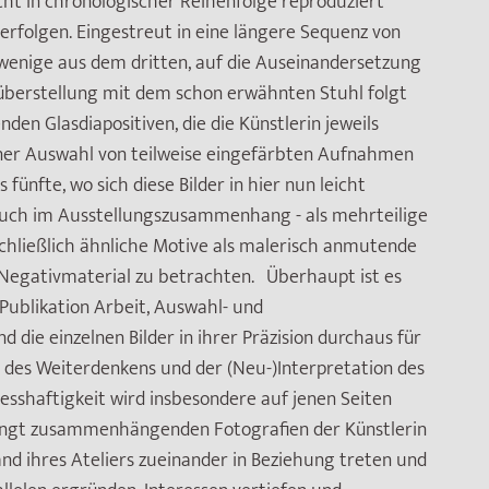
cht in chronologischer Reihenfolge reproduziert
erfolgen. Eingestreut in eine längere Sequenz von
 wenige aus dem dritten, auf die Auseinandersetzung
berstellung mit dem schon erwähnten Stuhl folgt
den Glasdiapositiven, die die Künstlerin jeweils
iner Auswahl von teilweise eingefärbten Aufnahmen
fünfte, wo sich diese Bilder in hier nun leicht
auch im Ausstellungszusammenhang - als mehrteilige
chließlich ähnliche Motive als malerisch anmutende
Negativmaterial zu betrachten. Überhaupt ist es
Publikation Arbeit, Auswahl- und
die einzelnen Bilder in ihrer Präzision durchaus für
ss des Weiterdenkens und der (Neu-)Interpretation des
zesshaftigkeit wird insbesondere auf jenen Seiten
dingt zusammenhängenden Fotografien der Künstlerin
nd ihres Ateliers zueinander in Beziehung treten und