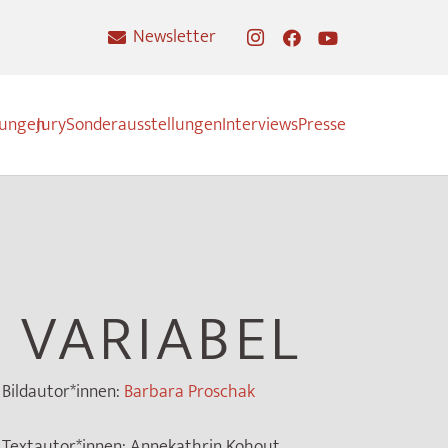
Newsletter
nungen
Jury
Sonderausstellungen
Interviews
Presse
 VARIABEL
Bildautor*innen:
Barbara Proschak
Textautor*innen:
Annekathrin Kohout