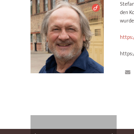
Stefan
den Ko
wurde 
https
https