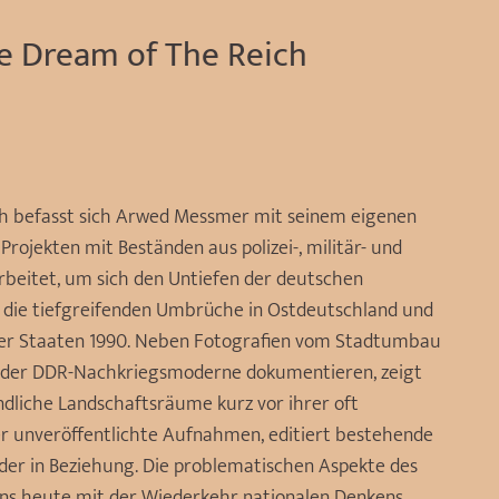
e Dream of The Reich
h befasst sich Arwed Messmer mit seinem eigenen
 Projekten mit Beständen aus polizei-, militär- und
beitet, um sich den Untiefen der deutschen
uf die tiefgreifenden Umbrüche in Ostdeutschland und
cher Staaten 1990. Neben Fotografien vom Stadtumbau
en der DDR-Nachkriegsmoderne dokumentieren, zeigt
dliche Landschaftsräume kurz vor ihrer oft
er unveröffentlichte Aufnahmen, editiert bestehende
der in Beziehung. Die problematischen Aspekte des
ns heute mit der Wiederkehr nationalen Denkens