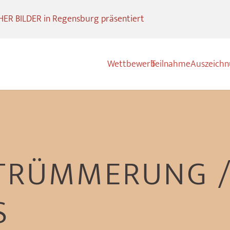
R BILDER in Regensburg präsentiert
Wettbewerb
Teilnahme
Auszeich
TRÜMMERUNG /
S