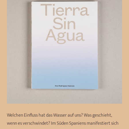
Welchen Einfluss hat das Wasser auf uns? Was geschieht,
wenn es verschwindet? Im Süden Spaniens manifestiert sich