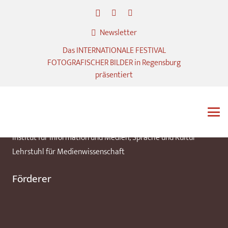
Kooperationspartner
Newsletter
Kulturamt der Stadt Regensburg
Das INTERNATIONALE FESTIVAL
Städtische Galerie im Leeren Beutel
FOTOGRAFISCHER BILDER in Regensburg
präsentiert
Staatliche Bibliothek Regensburg
Kunst und Museumsbibliothek der Stadt Köln
Universität Regensburg –
Institut für Information und Medien, Sprache und Kultur
Lehrstuhl für Medienwissenschaft
Förderer