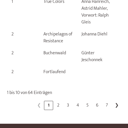
1
True Colors
Anna Hanreich,
D
Astrid Mahler,
Vorwort: Ralph
Gleis
2
Archipelagos of
Johanna Diehl
J
Resistance
2
Buchenwald
Günter
C
Jeschonnek
R
2
Fortlaufend
S
K
1 bis 10 von 64 Einträgen
❮
1
2
3
4
5
6
7
❯