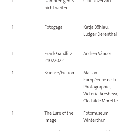
1
Dahinten gehts
Olaf Unverzart
O
nicht weiter
U
1
Fotogaga
Katja Böhlau,
K
Ludger Derenthal
S
E
1
Frank Gaudlitz
Andrea Vándor
F
24022022
1
Science/Fiction
Maison
M
Européenne de la
E
Photographie,
d
Victoria Aresheva,
P
Clothilde Morette
1
The Lure of the
Fotomuseum
F
Image
Winterthur
W