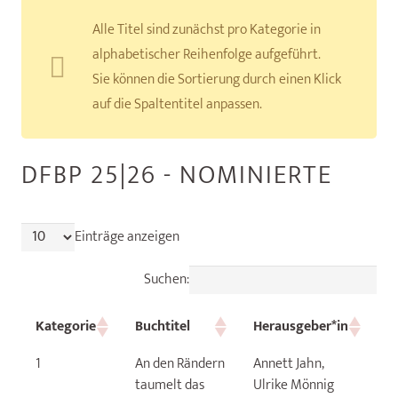
Alle Titel sind zunächst pro Kategorie in
alphabetischer Reihenfolge aufgeführt.
Sie können die Sortierung durch einen Klick
auf die Spaltentitel anpassen.
DFBP 25|26 - NOMINIERTE
Einträge anzeigen
Suchen:
Kategorie
Buchtitel
Herausgeber*in
B
Kategorie
Buchtitel
Herausgeber*in
B
1
An den Rändern
Annett Jahn,
C
taumelt das
Ulrike Mönnig
K