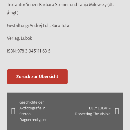
Textautor*innen:
Barbara Steiner und Tanja Milewsky (dt.
/engl.)
Gestaltung:
Andrej Loll, Büro Total
Verlag:
Lubok
ISBN:
978-3-945111-63-5
Zurück zur Übersicht
Geschichte der
Aktfotografie in
LILLY LULAY –
Stereo-
Dissecting The Visible
Daguerreotypien