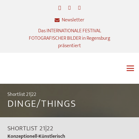
Newsletter
Das INTERNATIONALE FESTIVAL
FOTOGRAFISCHER BILDER in Regensburg
präsentiert
Shortlist 21|22
DINGE/THINGS
SHORTLIST 21|22
Konzeptionell-Künstlerisch