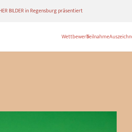
R BILDER in Regensburg präsentiert
Wettbewerb
Teilnahme
Auszeich