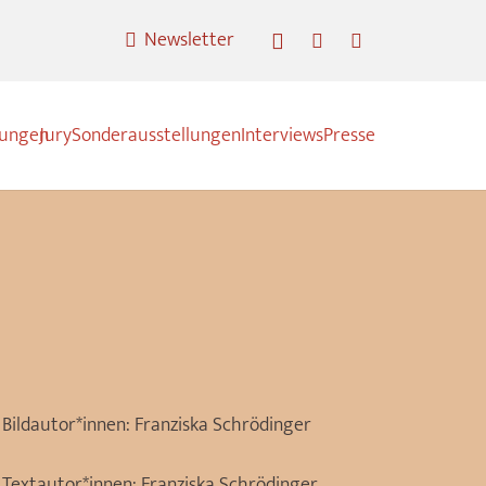
Newsletter
nungen
Jury
Sonderausstellungen
Interviews
Presse
Bildautor*innen:
Franziska Schrödinger
Textautor*innen:
Franziska Schrödinger