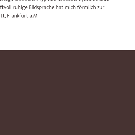
aftvoll ruhige Bildsprache hat mich förmlich zur
tt, Frankfurt a.M.