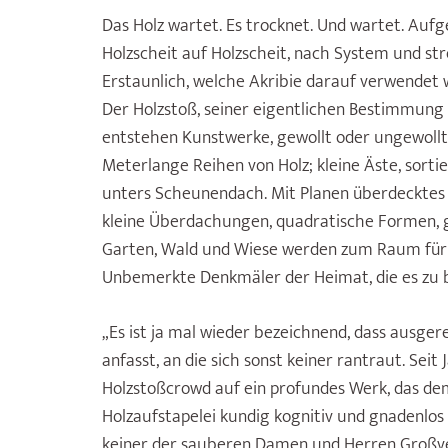
Das Holz wartet. Es trocknet. Und wartet. Aufge
Holzscheit auf Holzscheit, nach System und st
Erstaunlich, welche Akribie darauf verwendet 
Der Holzstoß, seiner eigentlichen Bestimmung
entstehen Kunstwerke, gewollt oder ungewollt. 
Meterlange Reihen von Holz; kleine Äste, sorti
unters Scheunendach. Mit Planen überdecktes H
kleine Überdachungen, quadratische Formen,
Garten, Wald und Wiese werden zum Raum für I
Unbemerkte Denkmäler der Heimat, die es zu b
„Es ist ja mal wieder bezeichnend, dass ausger
anfasst, an die sich sonst keiner rantraut. Se
Holzstoßcrowd auf ein profundes Werk, das de
Holzaufstapelei kundig kognitiv und gnadenlos 
keiner der sauberen Damen und Herren Großverl