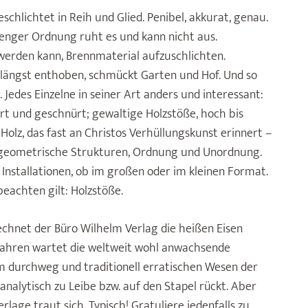
schlichtet in Reih und Glied. Penibel, akkurat, genau.
renger Ordnung ruht es und kann nicht aus.
werden kann, Brennmaterial aufzuschlichten.
 längst enthoben, schmückt Garten und Hof. Und so
Jedes Einzelne in seiner Art anders und interessant:
ert und geschnürt; gewaltige Holzstöße, hoch bis
olz, das fast an Christos Verhüllungskunst erinnert –
 geometrische Strukturen, Ordnung und Unordnung.
nstallationen, ob im großen oder im kleinen Format.
eachten gilt: Holzstöße.
echnet der Büro Wilhelm Verlag die heißen Eisen
it Jahren wartet die weltweit wohl anwachsende
m durchweg und traditionell erratischen Wesen der
analytisch zu Leibe bzw. auf den Stapel rückt. Aber
age traut sich. Typisch! Gratuliere jedenfalls zu