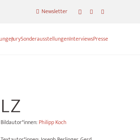
Newsletter
nungen
Jury
Sonderausstellungen
Interviews
Presse
Z
Bildautor*innen:
Philipp Koch
Textautor*innen:
Joseph Berlinger, Gerd