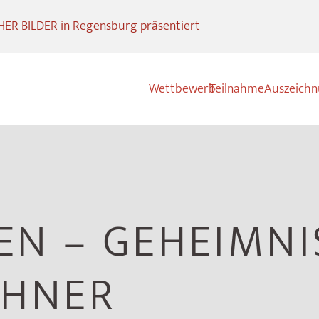
R BILDER in Regensburg präsentiert
Wettbewerb
Teilnahme
Auszeich
EN – GEHEIMNI
HNER