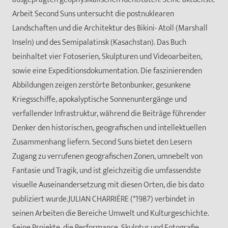
Arbeit Second Suns untersucht die postnuklearen
Landschaften und die Architektur des Bikini- Atoll (Marshall
Inseln) und des Semipalatinsk (Kasachstan). Das Buch
beinhaltet vier Fotoserien, Skulpturen und Videoarbeiten,
sowie eine Expeditionsdokumentation. Die faszinierenden
Abbildungen zeigen zerstörte Betonbunker, gesunkene
Kriegsschiffe, apokalyptische Sonnenuntergänge und
verfallender Infrastruktur, während die Beiträge führender
Denker den historischen, geografischen und intellektuellen
Zusammenhang liefern. Second Suns bietet den Lesern
Zugang zu verrufenen geografischen Zonen, umnebelt von
Fantasie und Tragik, und ist gleichzeitig die umfassendste
visuelle Auseinandersetzung mit diesen Orten, die bis dato
publiziert wurde.JULIAN CHARRIÈRE (*1987) verbindet in
seinen Arbeiten die Bereiche Umwelt und Kulturgeschichte.
Seine Projekte, die Performance, Skulptur und Fotografie