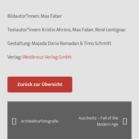
Bildautor*innen:
Max Faber
Textautor*innen:
Kristin Ahrens, Max Faber, René Lentignac
Gestaltung:
Majada Daria Ramadan & Timo Schmitt
Verlag:
Westkreuz-Verlag GmbH
Zurück zur Übersicht
Auschwitz – Fall of the
Architekturfotografie
Modern Age