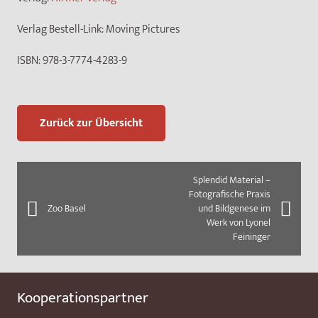
Verlag Bestell-Link:
Moving Pictures
ISBN:
978-3-7774-4283-9
Zurück zur Übersicht
Splendid Material –
Fotografische Praxis
Zoo Basel
und Bildgenese im
Werk von Lyonel
Feininger
Kooperationspartner