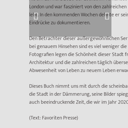
London und war fasziniert von den zahlreichen n
lebt. In den kommenden Wochen dehnte er sei
Eindrücke zu dokumentieren.
Den Betrachter dieser außergewöhnlichen Seri
bei genauem Hinsehen sind es viel weniger die
Fotografien legen die Schönheit dieser Stadt f
Architektur und die zahlreichen täglich überseh
Abwesenheit von Leben zu neuem Leben erwa
Dieses Buch nimmt uns mit durch die scheinba
die Stadt in der Dämmerung, seine Bilder spieg
auch beeindruckende Zeit, die wir im Jahr 2020
(Text: Favoriten Presse)