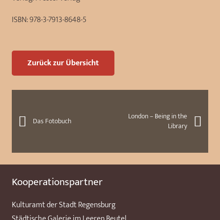
ISBN:
978-3-7913-8648-5
Zurück zur Übersicht
London – Being in the
Das Fotobuch
Library
Kooperationspartner
Kulturamt der Stadt Regensburg
Städtische Galerie im Leeren Beutel