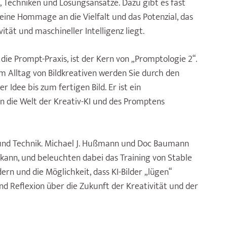
, Techniken und Lösungsansätze. Dazu gibt es fast
t eine Hommage an die Vielfalt und das Potenzial, das
tät und maschineller In­telligenz liegt.
ie Prompt-Praxis, ist der Kern von „Promptologie 2“.
m Alltag von Bildkreativen werden Sie durch den
 Idee bis zum fertigen Bild. Er ist ein
 in die Welt der Kreativ-KI und des Promptens
 und Tech­nik. Michael J. Hußmann und Doc Baumann
 kann, und be­leuchten dabei das Training von Stable
dern und die Mög­lichkeit, dass KI-Bilder „lügen“
nd Reflexion über die Zukunft der Kreativität und der