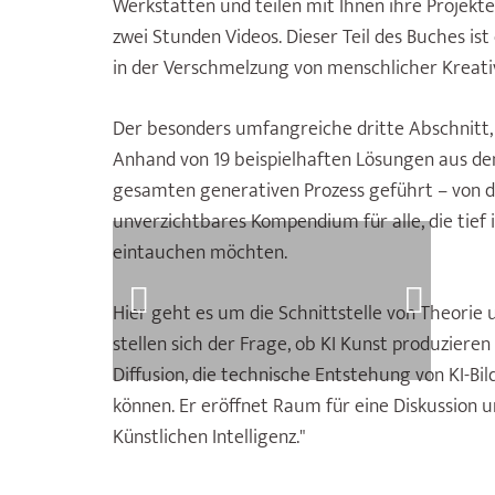
Werkstätten und teilen mit Ihnen ihre Projekte
zwei Stunden Videos. Die­ser Teil des Buches is
in der Verschmelzung von menschli­cher Kreativi
Der besonders umfangreiche dritte Abschnitt, d
Anhand von 19 bei­spielhaften Lösungen aus de
gesamten gene­rativen Prozess geführt – von der
unverzichtbares Kom­pendium für alle, die tie­f
eintauchen möchten.
Hier geht es um die Schnittstelle von Theorie
stellen sich der Frage, ob KI Kunst produzieren
Diffusion, die technische Ent­stehung von KI-Bil
können. Er eröffnet Raum für eine Diskussion u
Künst­lichen Intelligenz."