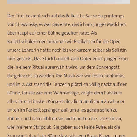
Der Titel bezieht sich auf das Ballett Le Sacre du printemps
von Strawinsky, es war das erste, das ich als junges Mädchen
überhaupt auf einer Bühne gesehen habe. Als
Ballettschülerinnen bekamen wir Freikarten für die Oper,
unsere Lehrerin hatte noch bis vor kurzem selber als Solistin
hier getanzt. Das Stück handelt vom Opfer einer jungen Frau,
die in einem Ritual auserwählt wird, um dem Sonnengott
dargebracht zu werden. Die Musik war wie Peitschenhiebe,
und im 2. Akt stand die Tänzerin plötzlich völlig nackt auf der
Bühne, tanzte wie eine Wahnsinnige, zeigte dem Publikum
alles, ihre intimsten Körperteile, die männlichen Zuschauer
unten im Parkett sprangen auf, um alles genau sehen zu
können, und dann johlten sie und feuerten die Tänzerin an,
wie in einem Stripclub. Sie gaben auch keine Ruhe, als die
Frau wie tot auf der Bühne lag, schrieen Bravo Bravo, immer