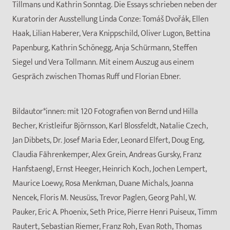
Tillmans und Kathrin Sonntag. Die Essays schrieben neben der
Kuratorin der Ausstellung Linda Conze: Tomáš Dvořák, Ellen
Haak, Lilian Haberer, Vera Knippschild, Oliver Lugon, Bettina
Papenburg, Kathrin Schönegg, Anja Schürmann, Steffen
Siegel und Vera Tollmann. Mit einem Auszug aus einem
Gespräch zwischen Thomas Ruff und Florian Ebner.
Bildautor*innen:
mit 120 Fotografien von Bernd und Hilla
Becher, Kristleifur Björnsson, Karl Blossfeldt, Natalie Czech,
Jan Dibbets, Dr. Josef Maria Eder, Leonard Elfert, Doug Eng,
Claudia Fährenkemper, Alex Grein, Andreas Gursky, Franz
Hanfstaengl, Ernst Heeger, Heinrich Koch, Jochen Lempert,
Maurice Loewy, Rosa Menkman, Duane Michals, Joanna
Nencek, Floris M. Neusüss, Trevor Paglen, Georg Pahl, W.
Pauker, Eric A. Phoenix, Seth Price, Pierre Henri Puiseux, Timm
Rautert, Sebastian Riemer, Franz Roh, Evan Roth, Thomas