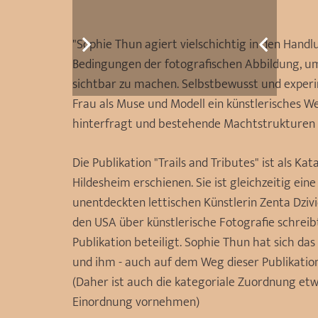
"Sophie Thun agiert vielschichtig in den Handl
Bedingungen der fotografischen Abbildung, um 
sichtbar zu machen. Selbstbewusst und experim
Frau als Muse und Modell ein künstlerisches We
hinterfragt und bestehende Machtstrukturen 
Die Publikation "Trails and Tributes" ist als 
Hildesheim erschienen. Sie ist gleichzeitig ei
unentdeckten lettischen Künstlerin Zenta Dzividzi
den USA über künstlerische Fotografie schreibt,
Publikation beteiligt. Sophie Thun hat sich da
und ihm - auch auf dem Weg dieser Publikation
(Daher ist auch die kategoriale Zuordnung etw
Einordnung vornehmen)