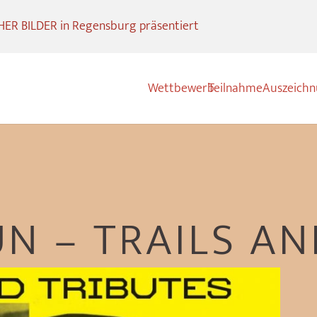
R BILDER in Regensburg präsentiert
Wettbewerb
Teilnahme
Auszeich
N – TRAILS AN