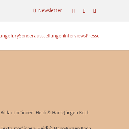
Newsletter
nungen
Jury
Sonderausstellungen
Interviews
Presse
Bildautor*innen:
Heidi & Hans-Jürgen Koch
Textautor*innen:
Heidi & Hans-Jürgen Koch