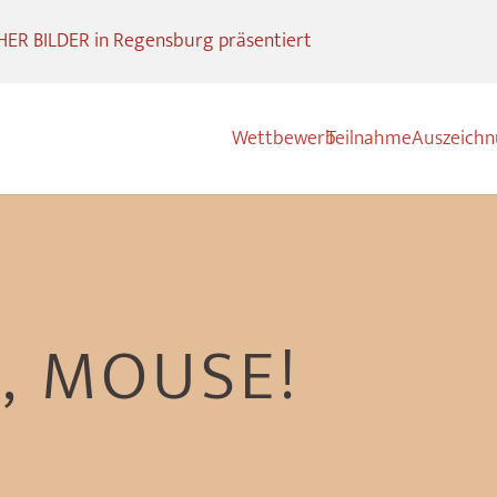
R BILDER in Regensburg präsentiert
Wettbewerb
Teilnahme
Auszeich
, MOUSE!