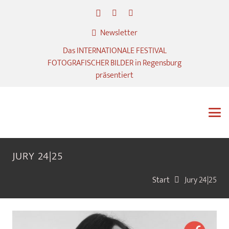
Newsletter
Das INTERNATIONALE FESTIVAL
FOTOGRAFISCHER BILDER in Regensburg
präsentiert
JURY 24|25
Start
Jury 24|25