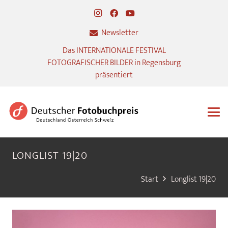
Newsletter
Das INTERNATIONALE FESTIVAL
FOTOGRAFISCHER BILDER in Regensburg
präsentiert
LONGLIST 19|20
Start
Longlist 19|20