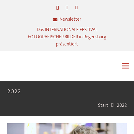
Newsletter
Das INTERNATIONALE FESTIVAL
FOTOGRAFISCHER BILDER in Regensburg
präsentiert
2022
Start
2022