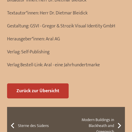
Bildautor*innen:
Herr Dr. Dietmar Bleidick
Textautor*innen:
Herr Dr. Dietmar Bleidick
Gestaltung:
GSVI - Gregor & Strozik Visual Identity GmbH
Herausgeber*innen:
Aral AG
Verlag:
Self-Publishing
Verlag Bestell-Link:
Aral - eine Jahrhundertmarke
Zurück zur Übersicht
Modern Buildings in
Sterne des Südens
Blackheath and
Greenwich