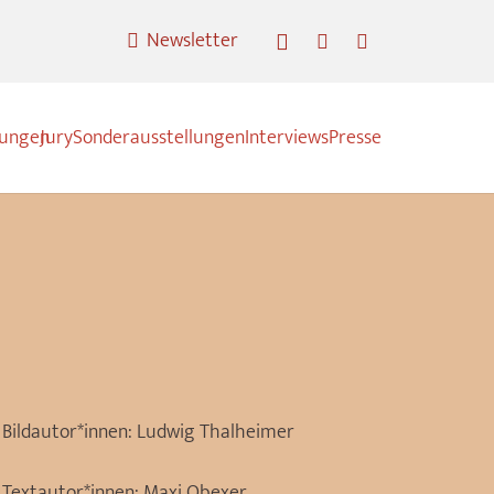
Newsletter
nungen
Jury
Sonderausstellungen
Interviews
Presse
Bildautor*innen:
Ludwig Thalheimer
Textautor*innen:
Maxi Obexer