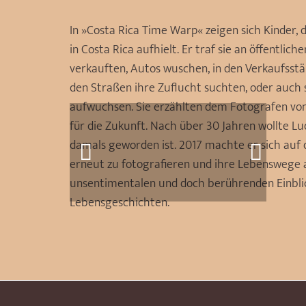
In »Costa Rica Time Warp« zeigen sich Kinder,
in Costa Rica aufhielt. Er traf sie an öffentlic
verkauften, Autos wuschen, in den Verkaufsständ
den Straßen ihre Zuflucht suchten, oder auch
aufwuchsen. Sie erzählten dem Fotografen vo
für die Zukunft. Nach über 30 Jahren wollte L
damals geworden ist. 2017 machte er sich auf d
erneut zu fotografieren und ihre Lebenswege 
unsentimentalen und doch berührenden Einblick
Lebensgeschichten.