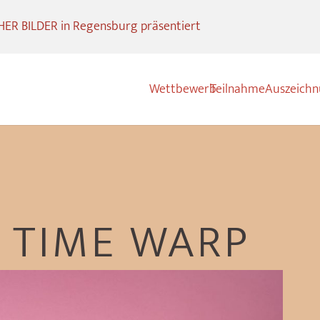
R BILDER in Regensburg präsentiert
Wettbewerb
Teilnahme
Auszeich
A TIME WARP