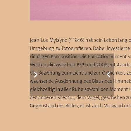
Jean-Luc Mylayne (* 1946) hat sein Leben lang d
Umgebung zu fotografieren. Dabei investierte
richtigen Komposition. Die Fondation Vincent 
Werken, die zwischen 1979 und 2008 entstanden
der Beziehung zum Licht und zur Örtlichkeit z
wachsende Ausdehnung des Blaus des Himmels. J
gleichzeitig in aller Ruhe sowohl den Momen
der anderen Kreatur, dem Vogel, geschehen zu l
Gegenstand des Bildes, er ist auch Vorwand un