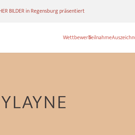
R BILDER in Regensburg präsentiert
Wettbewerb
Teilnahme
Auszeich
MYLAYNE