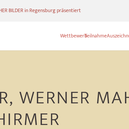
R BILDER in Regensburg präsentiert
Wettbewerb
Teilnahme
Auszeich
R, WERNER MA
HIRMER