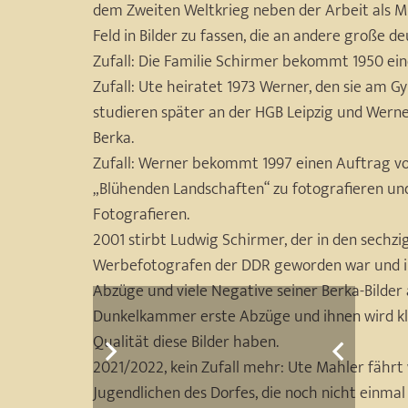
dem Zweiten Weltkrieg neben der Arbeit als Mü
Feld in Bilder zu fassen, die an andere große d
Zufall: Die Familie Schirmer bekommt 1950 eine 
Zufall: Ute heiratet 1973 Werner, den sie am 
studieren später an der HGB Leipzig und Wern
Berka.
Zufall: Werner bekommt 1997 einen Auftrag v
„Blühenden Landschaften“ zu fotografieren un
Fotografieren.
2001 stirbt Ludwig Schirmer, der in den sechz
Werbefotografen der DDR geworden war und in
Abzüge und viele Negative seiner Berka-Bilder
Dunkelkammer erste Abzüge und ihnen wird kl
Qualität diese Bilder haben.
2021/2022, kein Zufall mehr: Ute Mahler fährt 
Jugendlichen des Dorfes, die noch nicht einma