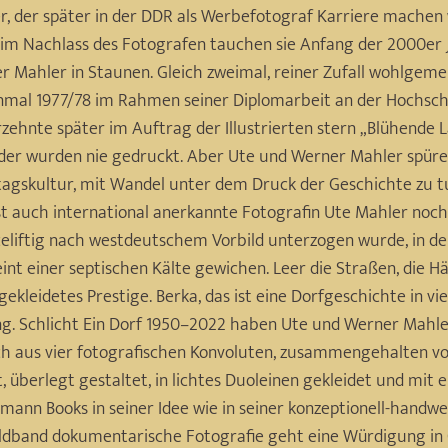
r, der später in der DDR als Werbefotograf Karriere machen
im Nachlass des Fotografen tauchen sie Anfang der 2000er J
 Mahler in Staunen. Gleich zweimal, reiner Zufall wohlgem
Einmal 1977/78 im Rahmen seiner Diplomarbeit an der Hochschu
hrzehnte später im Auftrag der Illustrierten stern „Blühende
er wurden nie gedruckt. Aber Ute und Werner Mahler spüren,
 Alltagskultur, mit Wandel unter dem Druck der Geschichte zu
gst auch international anerkannte Fotografin Ute Mahler noch
eliftig nach westdeutschem Vorbild unterzogen wurde, in dem 
eint einer septischen Kälte gewichen. Leer die Straßen, die
gekleidetes Prestige. Berka, das ist eine Dorfgeschichte in vie
. Schlicht Ein Dorf 1950–2022 haben Ute und Werner Mahle
ch aus vier fotografischen Konvoluten, zusammengehalten v
t, überlegt gestaltet, in lichtes Duoleinen gekleidet und mit 
tmann Books in seiner Idee wie in seiner konzeptionell-handwe
ildband dokumentarische Fotografie geht eine Würdigung in 