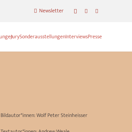
Newsletter
nungen
Jury
Sonderausstellungen
Interviews
Presse
Bildautor*innen:
Wolf Peter Steinheisser
Textautor*innen:
Andrew Weale