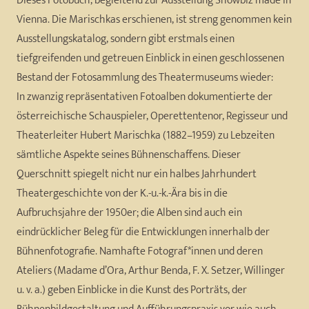
Dieses Fotobuch, begleitend zur Ausstellung Showbiz made in
Vienna. Die Marischkas erschienen, ist streng genommen kein
Ausstellungskatalog, sondern gibt erstmals einen
tiefgreifenden und getreuen Einblick in einen geschlossenen
Bestand der Fotosammlung des Theatermuseums wieder:
In zwanzig repräsentativen Fotoalben dokumentierte der
österreichische Schauspieler, Operettentenor, Regisseur und
Theaterleiter Hubert Marischka (1882–1959) zu Lebzeiten
sämtliche Aspekte seines Bühnenschaffens. Dieser
Querschnitt spiegelt nicht nur ein halbes Jahrhundert
Theatergeschichte von der K.-u.-k.-Ära bis in die
Aufbruchsjahre der 1950er; die Alben sind auch ein
eindrücklicher Beleg für die Entwicklungen innerhalb der
Bühnenfotografie. Namhafte Fotograf*innen und deren
Ateliers (Madame d’Ora, Arthur Benda, F. X. Setzer, Willinger
u. v. a.) geben Einblicke in die Kunst des Porträts, der