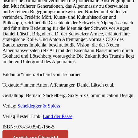
historische Aufnahmen vermitteln die pionierhafte Anstrengung und
den Mut früherer Generationen, das Alpenmassiv zu überwinden
und zu einem Begegnungsraum zwischen Norden und Süden zu
verbinden. Frédéric Möri, Kunst- und Kulturhistoriker und
Philosoph, zeichnet die Geschichte der Schweizer Alpenpässe nach
und führt ihre Bedeutung für die Identität der Schweiz vor Augen.
Daniel Lätsch, Brigadier a.D. der Schweizer Armee, erläutert ihre
strategische Rolle. Und Anton Affentranger, vormals CEO des
Baukonzerns Implenia, beschreibt die Vision, die der Neuen
Alpentransversalen (NEAT) mit den Eisenbahn-Basistunneln durch
Gotthard und Lötschberg vorausgeht: Die Zukunft des Transits liegt
im tiefen Untergrund des Alpenraums.
Bildautor*innen:
Richard von Tscharner
Textautor*innen:
Anton Affentranger, Daniel Lätsch et al.
Gestaltung:
Bernard Stackelberg, Sixty Six Communication Design
Verlag:
Scheidegger & Spiess
Verlag Bestell-Link:
Land der Pässe
ISBN:
978-3-03942-156-5
Zurück zur Übersicht