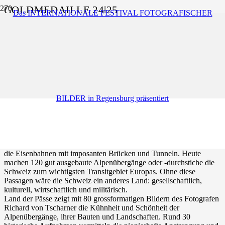
GOLDMEDAILLE 24|25
Das INTERNATIONALE FESTIVAL FOTOGRAFISCHER
Coffee Table Book
LAND DER PÄSSE
Eine Zeitreise in die heutige Schweiz
BILDER in Regensburg präsentiert
Lange waren die Alpen eine fast unüberwindbare Hürde auf dem
Weg vom Norden in den Süden oder umgekehrt. Zuerst führten
schmale Saumpfade über die Berge, dann auch römische Fahrwege,
später zunehmend befestigte Strassen und seit dem 19. Jahrhundert
die Eisenbahnen mit imposanten Brücken und Tunneln. Heute
machen 120 gut ausgebaute Alpenübergänge oder -durchstiche die
Schweiz zum wichtigsten Transitgebiet Europas. Ohne diese
Passagen wäre die Schweiz ein anderes Land: gesellschaftlich,
kulturell, wirtschaftlich und militärisch.
Land der Pässe zeigt mit 80 grossformatigen Bildern des Fotografen
Richard von Tscharner die Kühnheit und Schönheit der
Alpenübergänge, ihrer Bauten und Landschaften. Rund 30