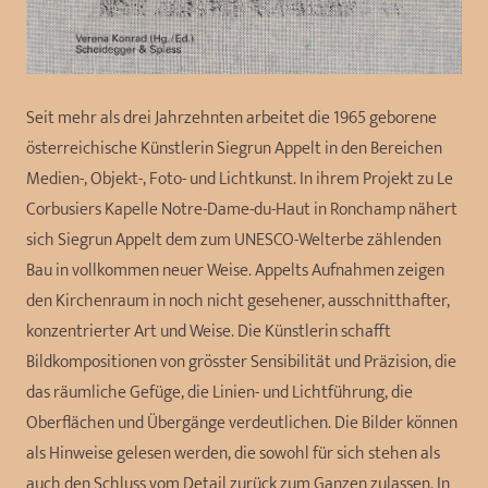
Seit mehr als drei Jahrzehnten arbeitet die 1965 geborene
österreichische Künstlerin Siegrun Appelt in den Bereichen
Medien-, Objekt-, Foto- und Lichtkunst. In ihrem Projekt zu Le
Corbusiers Kapelle Notre-Dame-du-Haut in Ronchamp nähert
sich Siegrun Appelt dem zum UNESCO-Welterbe zählenden
Bau in vollkommen neuer Weise. Appelts Aufnahmen zeigen
den Kirchenraum in noch nicht gesehener, ausschnitthafter,
konzentrierter Art und Weise. Die Künstlerin schafft
Bildkompositionen von grösster Sensibilität und Präzision, die
das räumliche Gefüge, die Linien- und Lichtführung, die
Oberflächen und Übergänge verdeutlichen. Die Bilder können
als Hinweise gelesen werden, die sowohl für sich stehen als
auch den Schluss vom Detail zurück zum Ganzen zulassen. In