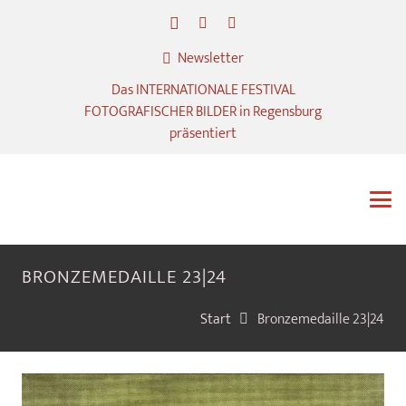
Newsletter
Das INTERNATIONALE FESTIVAL
FOTOGRAFISCHER BILDER in Regensburg
präsentiert
BRONZEMEDAILLE 23|24
Start
Bronzemedaille 23|24